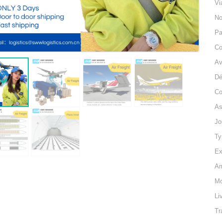
Vi
No
Pa
Co
Av
Dé
Co
As
Jo
Ty
Ex
Am
Mo
Li
Tr