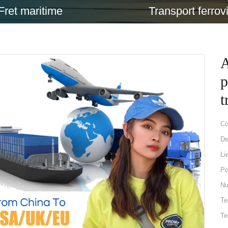
Fret maritime
Transport ferrovi
A
p
t
Co
De
Li
Po
Nu
Te
Te