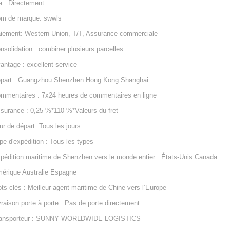
a : Directement
m de marque: swwls
iement: Western Union, T/T, Assurance commerciale
nsolidation : combiner plusieurs parcelles
antage : excellent service
part : Guangzhou Shenzhen Hong Kong Shanghai
mmentaires : 7x24 heures de commentaires en ligne
surance : 0,25 %*110 %*Valeurs du fret
ur de départ :Tous les jours
pe d'expédition : Tous les types
pédition maritime de Shenzhen vers le monde entier : États-Unis Canada
érique Australie Espagne
ts clés : Meilleur agent maritime de Chine vers l’Europe
vraison porte à porte : Pas de porte directement
ansporteur : SUNNY WORLDWIDE LOGISTICS