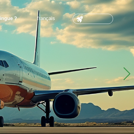
français
tingue ?
CONTACT