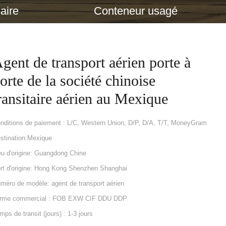
aire
Conteneur usagé
gent de transport aérien porte à
orte de la société chinoise
ransitaire aérien au Mexique
nditions de paiement : L/C, Western Union, D/P, D/A, T/T, MoneyGram
stination:Mexique
eu d'origine: Guangdong Chine
rt d'origine: Hong Kong Shenzhen Shanghai
méro de modèle: agent de transport aérien
rme commercial : FOB EXW CIF DDU DDP
mps de transit (jours) : 1-3 jours