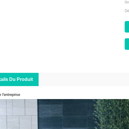
It
Dé
ails Du Produit
e l'entreprise