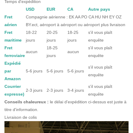
Temps d'expédition
USD
EUR
CA
Autre pays
Fret
Compagnie aérienne : EK AA PO CA HU NH EY OZ
aérien
BY.ect, aéroport à aéroport ou aéroport plus livraison
Fret
18-22
20-25
18-25
s'il vous plaît
maritime
jours
jours
jours
enquête
Fret
18-25
s'il vous plaît
aucun
aucun
ferroviaire
jours
enquête
Expédié
s'il vous plaît
par
5-6 jours
5-6 jours
5-6 jours
enquête
Amazon
Courrier
s'il vous plaît
2-3 jours
2-3 jours
3-4 jours
expresse)
enquête
Conseils chaleureux :
le délai d'expédition ci-dessus est juste à
titre d'information.
Livraison de colis