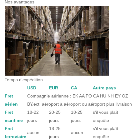
Nos avantages
Temps d'expédition
USD
EUR
CA
Autre pays
Fret
Compagnie aérienne : EK AA PO CA HU NH EY OZ
aérien
BY.ect, aéroport à aéroport ou aéroport plus livraison
Fret
18-22
20-25
18-25
s'il vous plaît
maritime
jours
jours
jours
enquête
Fret
18-25
s'il vous plaît
aucun
aucun
ferroviaire
jours
enquête