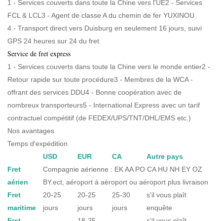
1 - Services couverts dans toute la Chine vers l'UE2 - Services
FCL & LCL3 -
Agent de classe A du chemin de fer YUXINOU
4 -
Transport direct vers Duisburg en seulement 16 jours, suivi
GPS 24 heures sur 24 du fret
Service de fret express
1 - Services couverts dans toute la Chine vers le monde entier2 -
Retour rapide sur toute procédure3 - Membres de la WCA -
offrant des services DDU4 - Bonne coopération avec de
nombreux transporteurs5 - International Express avec un tarif
contractuel compétitif (de FEDEX/UPS/TNT/DHL/EMS etc.)
Nos avantages
Temps d'expédition
USD
EUR
CA
Autre pays
Fret
Compagnie aérienne : EK AA PO CA HU NH EY OZ
aérien
BY.ect, aéroport à aéroport ou aéroport plus livraison
Fret
20-25
20-25
25-30
s'il vous plaît
maritime
jours
jours
jours
enquête
Fret
18-25
s'il vous plaît