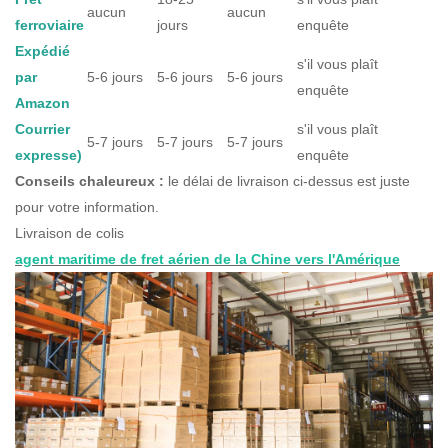
aucun
aucun
ferroviaire
jours
enquête
Expédié
s'il vous plaît
par
5-6 jours
5-6 jours
5-6 jours
enquête
Amazon
Courrier
s'il vous plaît
5-7 jours
5-7 jours
5-7 jours
expresse)
enquête
Conseils chaleureux :
le délai de livraison ci-dessus est juste
pour votre information.
Livraison de colis
agent maritime de fret aérien de la Chine vers l'Amérique